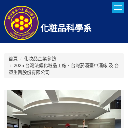
跳
到
主
要
化粧品科學系
內
容
區
首頁
化妝品企業參訪
2025 台灣法儂化粧品工廠、台灣菸酒臺中酒廠 及 台
塑生醫股份有限公司